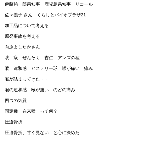
伊藤祐一郎県知事 鹿児島県知事 リコール
佐々義子 さん くらしとバイオプラザ21
加工品について考える
原発事故を考える
向原よしたかさん
咳 痰 ぜんそく 杏仁 アンズの種
喉 違和感 ヒステリー球 喉が痛い 痛み
喉が詰まってきた・・
喉の違和感 喉が痛い のどの痛み
四つの気質
固定種 在来種 って何？
圧迫骨折
圧迫骨折、甘く見ない と心に決めた