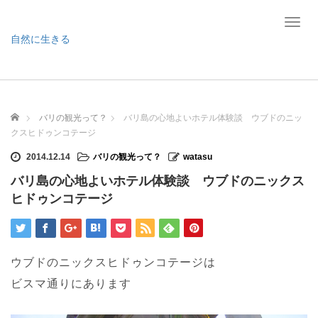
T
o
自然に生きる
g
g
l
e
n
ホーム
バリの観光って？
バリ島の心地よいホテル体験談 ウブドのニッ
a
クスヒドゥンコテージ
v
i
2014.12.14
バリの観光って？
watasu
g
バリ島の心地よいホテル体験談 ウブドのニックス
a
t
ヒドゥンコテージ
i
o
n
ウブドのニックスヒドゥンコテージは
ビスマ通りにあります