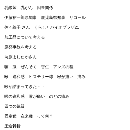
乳酸菌 乳がん 因果関係
伊藤祐一郎県知事 鹿児島県知事 リコール
佐々義子 さん くらしとバイオプラザ21
加工品について考える
原発事故を考える
向原よしたかさん
咳 痰 ぜんそく 杏仁 アンズの種
喉 違和感 ヒステリー球 喉が痛い 痛み
喉が詰まってきた・・
喉の違和感 喉が痛い のどの痛み
四つの気質
固定種 在来種 って何？
圧迫骨折