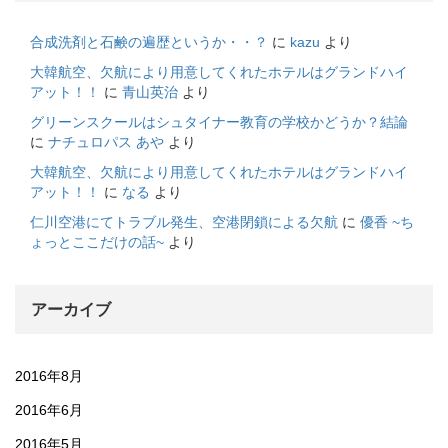
合成洗剤と石鹸の遍歴というか・・？
に
kazu
より
大韓航空、欠航により用意してくれたホテルはグランドハイ
アット！！
に
青山英治
より
グリーンスクールはシュタイナー教育の学校かどうか？結論
に
ナチュロパス あや
より
大韓航空、欠航により用意してくれたホテルはグランドハイ
アット！！
に
なる
より
仁川空港にてトラブル発生、空港閉鎖による欠航
に
優香 ~ち
ょっとここだけの話~
より
アーカイブ
2016年8月
2016年6月
2016年5月