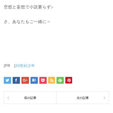
空想と妄想で小説要らず♪
さ、あなたもご一緒に～
[PR ]
20世紀少年
前の記事
次の記事