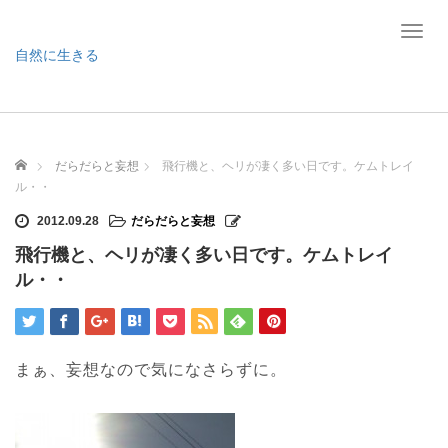
T
o
自然に生きる
g
g
l
e
n
ホーム
だらだらと妄想
飛行機と、ヘリが凄く多い日です。ケムトレイ
a
ル・・
v
i
2012.09.28
だらだらと妄想
g
飛行機と、ヘリが凄く多い日です。ケムトレイ
a
t
ル・・
i
o
n
まぁ、妄想なので気になさらずに。