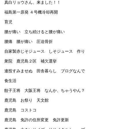
真白リョウさん、来ました！！
福島第一原発 ４号機冷却再開
育児
腰が痛い 立ち続けると腰が痛い
腰痛 腰が痛い 圧迫骨折
自家製赤じそジュース しそジュース 作り
衆院 鹿児島２区 補欠選挙
連投すみませぬ 田舎暮らし ブログなんで
食生活
餃子王将 大阪王将 なんか、ちゃうやん？
鹿児島 お祭り 天文館
鹿児島 コストコ
鹿児島 免許の住所変更 免許更新